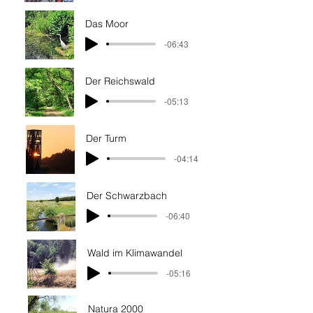
Das Moor
-06:43
Der Reichswald
-05:13
Der Turm
-04:14
Der Schwarzbach
-06:40
Wald im Klimawandel
-05:16
Natura 2000